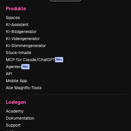
Produkte
Spaces
KI-Assistent
KI-Bildgenerator
KI-Videogenerator
KI-Stimmengenerator
Stock-Inhalte
MCP für Claude/ChatGPT
Neu
Agenten
Neu
API
Mobile App
Alle Magnific-Tools
Loslegen
Academy
Dokumentation
Support