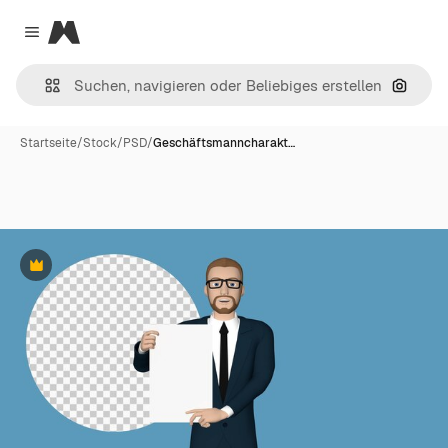
Magnific
Close menu
Nach B
Startseite
/
Stock
/
PSD
/
Geschäftsmanncharakt…
Premium