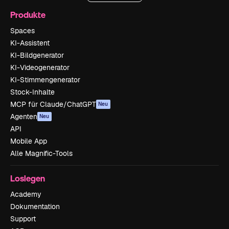
Produkte
Spaces
KI-Assistent
KI-Bildgenerator
KI-Videogenerator
KI-Stimmengenerator
Stock-Inhalte
MCP für Claude/ChatGPT
Neu
Agenten
Neu
API
Mobile App
Alle Magnific-Tools
Loslegen
Academy
Dokumentation
Support