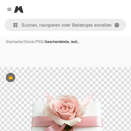
Magnific
Close menu
Nach B
Startseite
/
Stock
/
PSD
/
Geschenkkiste, isoli…
Premium