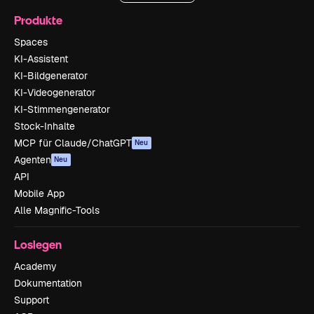
Produkte
Spaces
KI-Assistent
KI-Bildgenerator
KI-Videogenerator
KI-Stimmengenerator
Stock-Inhalte
MCP für Claude/ChatGPT
Neu
Agenten
Neu
API
Mobile App
Alle Magnific-Tools
Loslegen
Academy
Dokumentation
Support