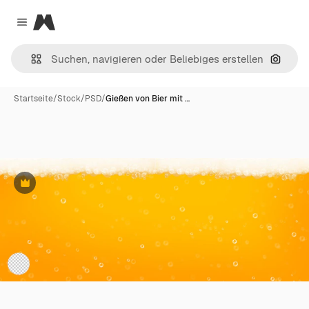
Magnific
Close menu
Nach B
Startseite
/
Stock
/
PSD
/
Gießen von Bier mit …
Premium