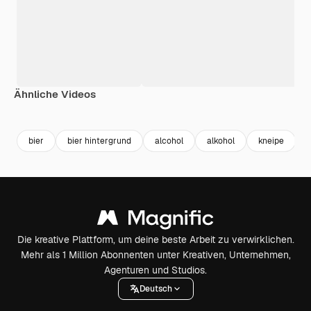
Ähnliche Videos
Premium
Premium
Premium
Premium
bier
bier hintergrund
alcohol
alkohol
kneipe
Die kreative Plattform, um deine beste Arbeit zu verwirklichen.
Mehr als 1 Million Abonnenten unter Kreativen, Unternehmen,
Agenturen und Studios.
Deutsch