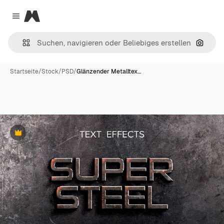
Magnific
Close menu
Nach B
Startseite
/
Stock
/
PSD
/
Glänzender Metalltex…
Premium