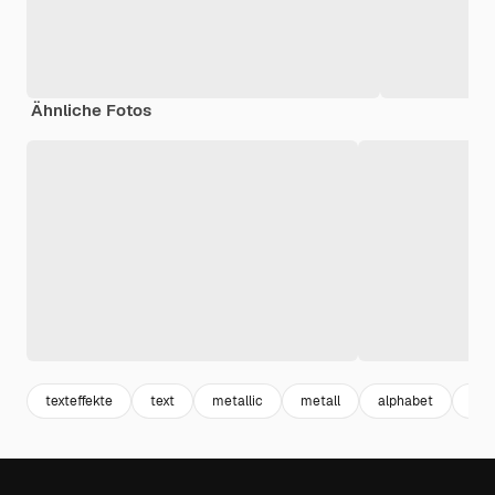
Ähnliche Fotos
texteffekte
text
metallic
metall
alphabet
cha