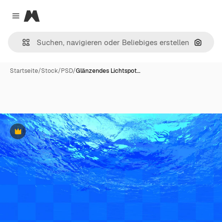
Magnific
Close menu
Nach B
Startseite
/
Stock
/
PSD
/
Glänzendes Lichtspot…
Premium