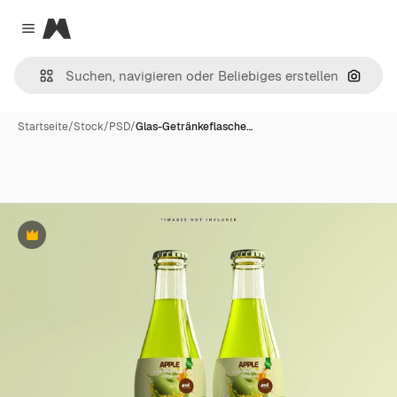
Magnific
Close menu
Nach B
Startseite
/
Stock
/
PSD
/
Glas-Getränkeflasche…
Premium