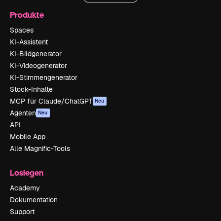
Produkte
Spaces
KI-Assistent
KI-Bildgenerator
KI-Videogenerator
KI-Stimmengenerator
Stock-Inhalte
MCP für Claude/ChatGPT
Neu
Agenten
Neu
API
Mobile App
Alle Magnific-Tools
Loslegen
Academy
Dokumentation
Support