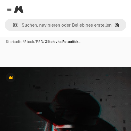
Magnific
Close menu
Nach B
Startseite
/
Stock
/
PSD
/
Glitch vhs Fotoeffek…
Premium