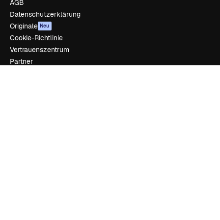
AGB
Datenschutzerklärung
Originale
Neu
Cookie-Richtlinie
Vertrauenszentrum
Partner
Unternehmen
Unternehmen
Preise
Über uns
Reviews
Karriere
Suchtrends
Blog
Veranstaltungen
Slidesgo
Deine Inhalte verkaufen
Pressesaal