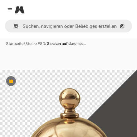
Magnific
Close menu
Nach B
Startseite
/
Stock
/
PSD
/
Glocken auf durchsic…
Premium