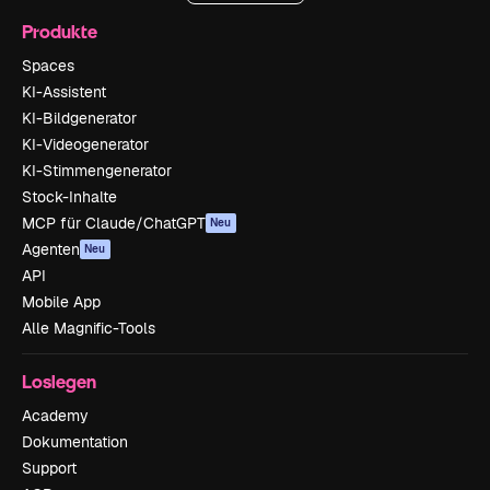
Produkte
Spaces
KI-Assistent
KI-Bildgenerator
KI-Videogenerator
KI-Stimmengenerator
Stock-Inhalte
MCP für Claude/ChatGPT
Neu
Agenten
Neu
API
Mobile App
Alle Magnific-Tools
Loslegen
Academy
Dokumentation
Support