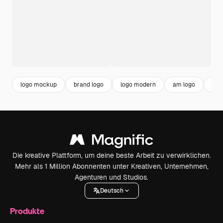
logo mockup
brand logo
logo modern
am logo
des
Die kreative Plattform, um deine beste Arbeit zu verwirklichen.
Mehr als 1 Million Abonnenten unter Kreativen, Unternehmen,
Agenturen und Studios.
Deutsch
Produkte