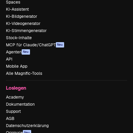
Spaces
KI-Assistent
KI-Bildgenerator
KI-Videogenerator
KI-Stimmengenerator
Stock-Inhalte
MCP für Claude/ChatGPT
Neu
Agenten
Neu
API
Mobile App
Alle Magnific-Tools
Loslegen
Academy
Dokumentation
Support
AGB
Datenschutzerklärung
Originale
Neu