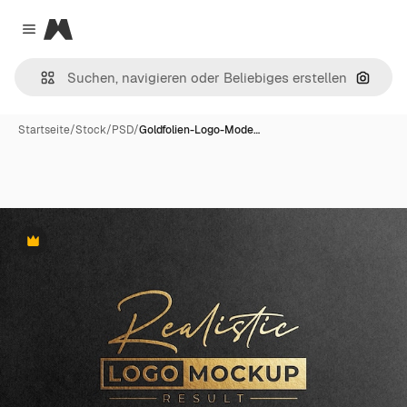
Magnific
Close menu
Nach B
Startseite
/
Stock
/
PSD
/
Goldfolien-Logo-Mode…
Premium