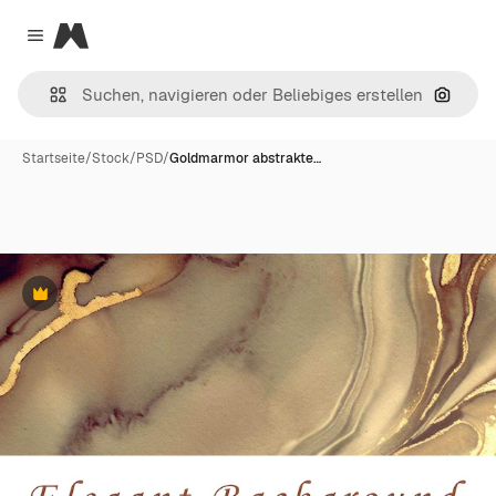
Magnific
Close menu
Nach B
Startseite
/
Stock
/
PSD
/
Goldmarmor abstrakte…
Premium