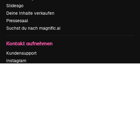
Slidesgo
Deine Inhalte verkaufen
Pressesaal
Suchst du nach magnific.ai
Kontakt aufnehmen
Kundensupport
Instagram
YouTube
LinkedIn
TikTok
Discord
X
Reddit
Copyright © 2010-
2026
Freepik Company S.L.U.
Alle Rechte vorbehalten
.