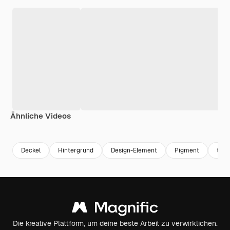
Ähnliche Videos
Premium
Premium
Premium
Premium
Deckel
Hintergrund
Design-Element
Pigment
text
Die kreative Plattform, um deine beste Arbeit zu verwirklichen.