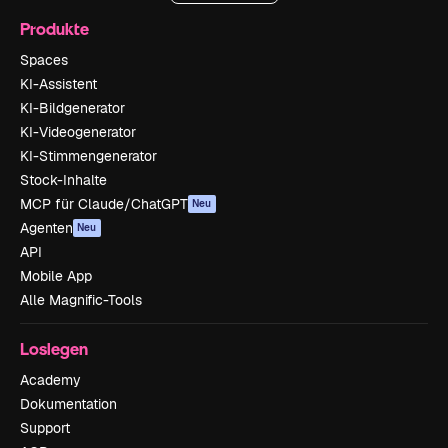
Produkte
Spaces
KI-Assistent
KI-Bildgenerator
KI-Videogenerator
KI-Stimmengenerator
Stock-Inhalte
MCP für Claude/ChatGPT
Neu
Agenten
Neu
API
Mobile App
Alle Magnific-Tools
Loslegen
Academy
Dokumentation
Support