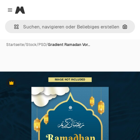
Magnific
Close menu
Nach B
Startseite
/
Stock
/
PSD
/
Gradient Ramadan Vor…
Premium