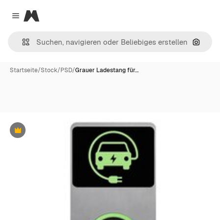
Magnific
Close menu
Nach B
Startseite
/
Stock
/
PSD
/
Grauer Ladestang für…
Premium