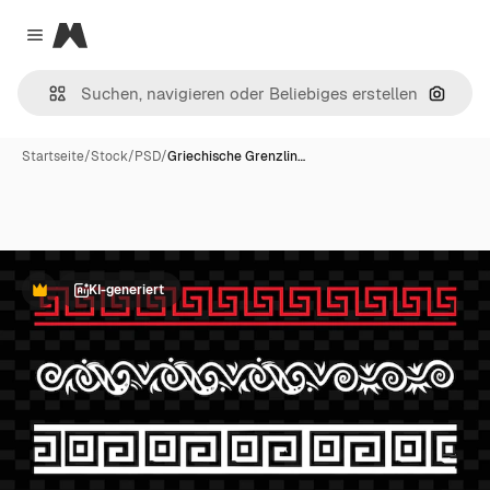
Magnific
Close menu
Nach B
Startseite
/
Stock
/
PSD
/
Griechische Grenzlin…
KI-generiert
Premium