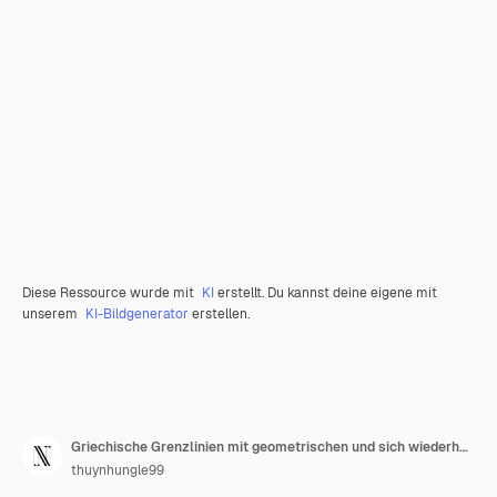
Diese Ressource wurde mit
KI
erstellt. Du kannst deine eigene mit
unserem
KI-Bildgenerator
erstellen.
Griechische Grenzlinien mit geometrischen und sich wiederholenden D PNG-Designs mit einzigartigen stilisierten Motiven
thuynhungle99