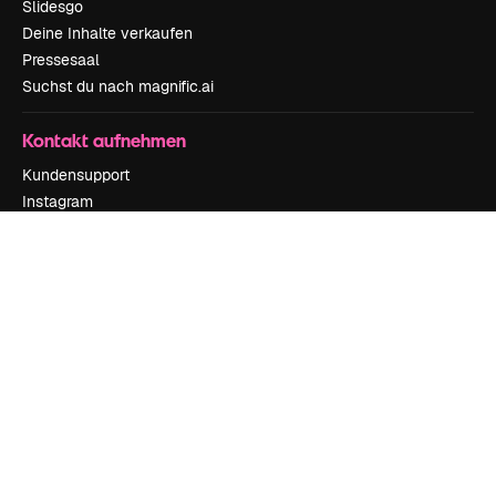
Slidesgo
Deine Inhalte verkaufen
Pressesaal
Suchst du nach magnific.ai
Kontakt aufnehmen
Kundensupport
Instagram
YouTube
LinkedIn
TikTok
Discord
X
Reddit
Copyright © 2010-
2026
Freepik Company S.L.U.
Alle Rechte vorbehalten
.