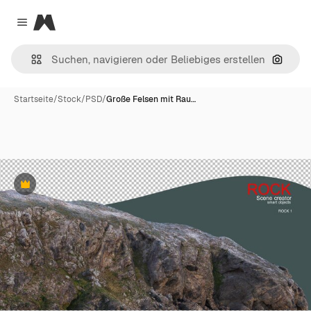
Magnific
Close menu
Nach B
Startseite
/
Stock
/
PSD
/
Große Felsen mit Rau…
Premium