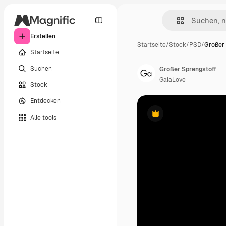
Erstellen
Startseite
/
Stock
/
PSD
/
Großer
Startseite
Suchen
Großer Sprengstoff
GaiaLove
Stock
Entdecken
Alle tools
Premium