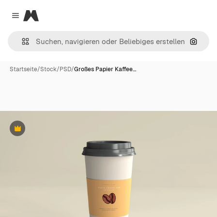
Magnific
Close menu
Nach B
Startseite
/
Stock
/
PSD
/
Großes Papier Kaffee…
Premium