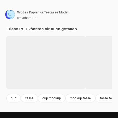
Großes Papier Kaffeetasse Modell
pmvchamara
Diese PSD könnten dir auch gefallen
cup
tasse
cup mockup
mockup tasse
tasse tee