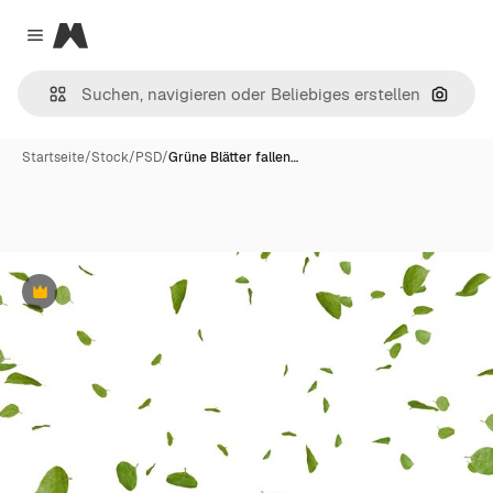
Magnific
Close menu
Nach B
Startseite
/
Stock
/
PSD
/
Grüne Blätter fallen…
Premium