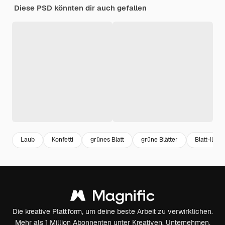
Diese PSD könnten dir auch gefallen
Laub
Konfetti
grünes Blatt
grüne Blätter
Blatt-Illust
Die kreative Plattform, um deine beste Arbeit zu verwirklichen.
Mehr als 1 Million Abonnenten unter Kreativen, Unternehmen,