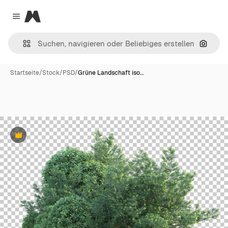
Magnific
Close menu
Nach B
Startseite
/
Stock
/
PSD
/
Grüne Landschaft iso…
Premium