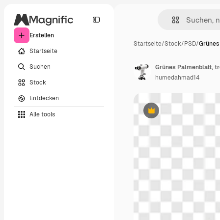
Erstellen
Startseite
/
Stock
/
PSD
/
Grünes 
Startseite
Suchen
Grünes Palmenblatt, tro
humedahmad14
Stock
Entdecken
Alle tools
Premium