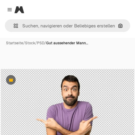
Magnific
Close menu
Nach B
Startseite
/
Stock
/
PSD
/
Gut aussehender Mann…
Premium