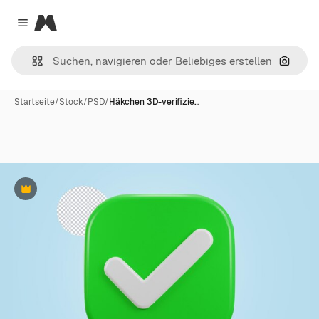
Magnific
Close menu
Nach B
Startseite
/
Stock
/
PSD
/
Häkchen 3D-verifizie…
Premium