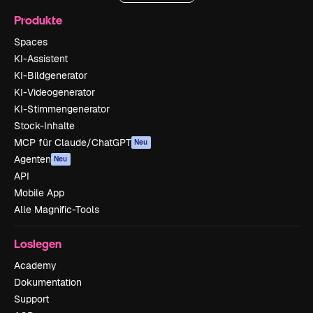
Produkte
Spaces
KI-Assistent
KI-Bildgenerator
KI-Videogenerator
KI-Stimmengenerator
Stock-Inhalte
MCP für Claude/ChatGPT
Neu
Agenten
Neu
API
Mobile App
Alle Magnific-Tools
Loslegen
Academy
Dokumentation
Support