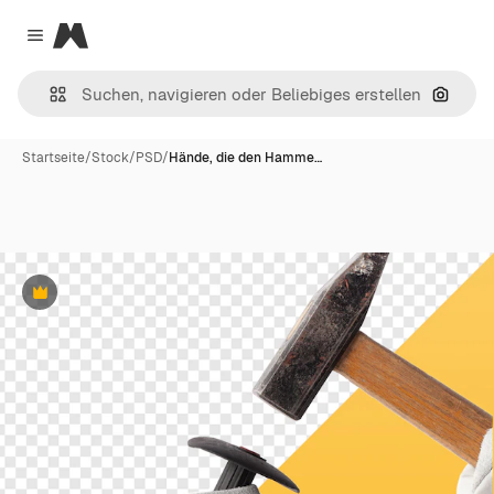
Magnific
Close menu
Nach B
Startseite
/
Stock
/
PSD
/
Hände, die den Hamme…
Premium