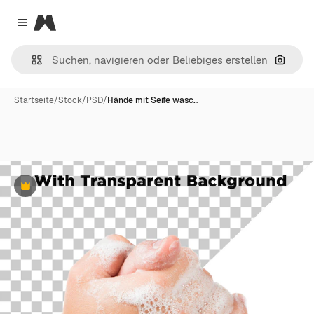
Magnific
Close menu
Nach B
Startseite
/
Stock
/
PSD
/
Hände mit Seife wasc…
Premium