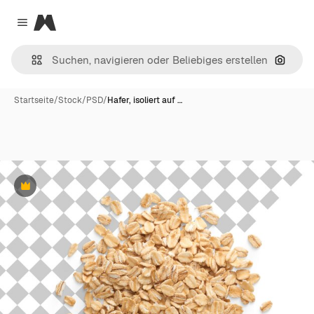
Magnific
Close menu
Nach B
Startseite
/
Stock
/
PSD
/
Hafer, isoliert auf …
Premium