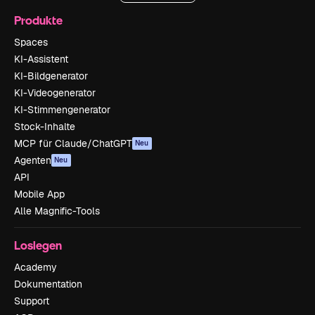
Produkte
Spaces
KI-Assistent
KI-Bildgenerator
KI-Videogenerator
KI-Stimmengenerator
Stock-Inhalte
MCP für Claude/ChatGPT
Neu
Agenten
Neu
API
Mobile App
Alle Magnific-Tools
Loslegen
Academy
Dokumentation
Support