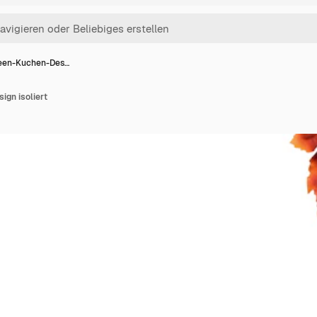
een-Kuchen-Des…
gn isoliert