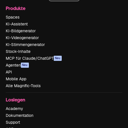
Produkte
Spaces
KI-Assistent
KI-Bildgenerator
KI-Videogenerator
KI-Stimmengenerator
Stock-Inhalte
MCP für Claude/ChatGPT
Neu
Agenten
Neu
API
Mobile App
Alle Magnific-Tools
Loslegen
Academy
Dokumentation
Support