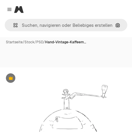
Magnific
Close menu
Nach B
Startseite
/
Stock
/
PSD
/
Hand-Vintage-Kaffeem…
Premium