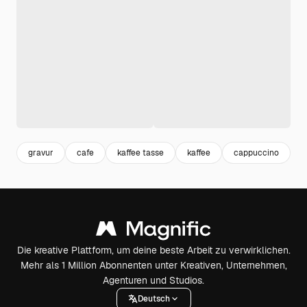
gravur
cafe
kaffee tasse
kaffee
cappuccino
b
Die kreative Plattform, um deine beste Arbeit zu verwirklichen.
Mehr als 1 Million Abonnenten unter Kreativen, Unternehmen,
Agenturen und Studios.
Deutsch