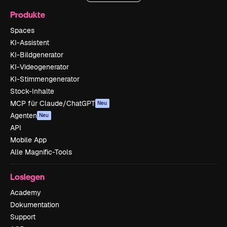
Produkte
Spaces
KI-Assistent
KI-Bildgenerator
KI-Videogenerator
KI-Stimmengenerator
Stock-Inhalte
MCP für Claude/ChatGPT
Neu
Agenten
Neu
API
Mobile App
Alle Magnific-Tools
Loslegen
Academy
Dokumentation
Support