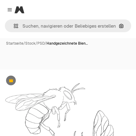
Magnific
Close menu
Nach B
Startseite
/
Stock
/
PSD
/
Handgezeichnete Bien…
Premium