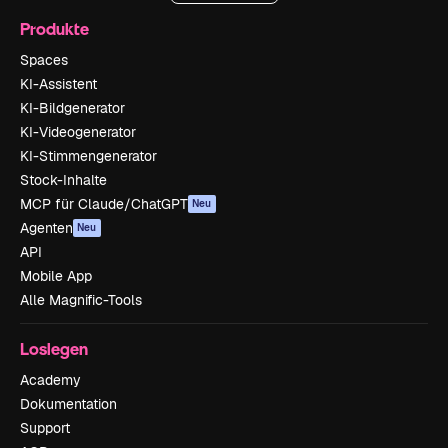
Produkte
Spaces
KI-Assistent
KI-Bildgenerator
KI-Videogenerator
KI-Stimmengenerator
Stock-Inhalte
MCP für Claude/ChatGPT
Neu
Agenten
Neu
API
Mobile App
Alle Magnific-Tools
Loslegen
Academy
Dokumentation
Support