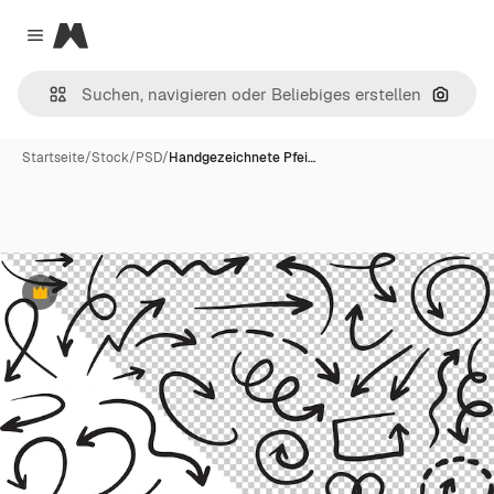
Magnific
Close menu
Nach B
Startseite
/
Stock
/
PSD
/
Handgezeichnete Pfei…
Premium