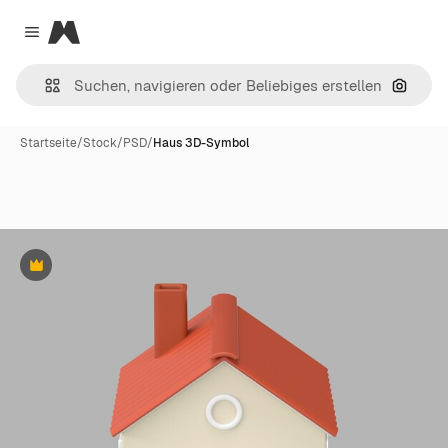
Magnific
Close menu
Nach B
Startseite
/
Stock
/
PSD
/
Haus 3D-Symbol
Premium