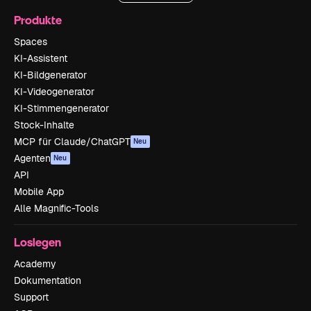
Produkte
Spaces
KI-Assistent
KI-Bildgenerator
KI-Videogenerator
KI-Stimmengenerator
Stock-Inhalte
MCP für Claude/ChatGPT
Neu
Agenten
Neu
API
Mobile App
Alle Magnific-Tools
Loslegen
Academy
Dokumentation
Support