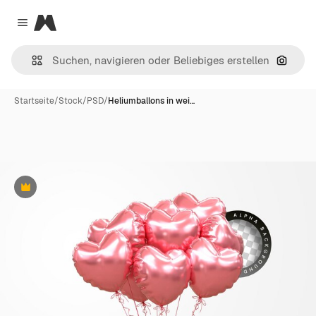
Magnific
Close menu
Nach B
Startseite
/
Stock
/
PSD
/
Heliumballons in wei…
Premium