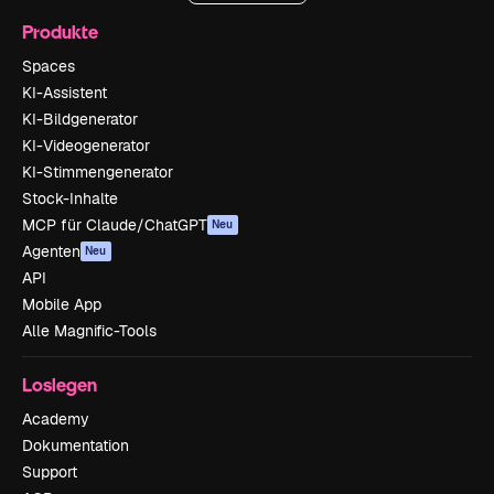
Produkte
Spaces
KI-Assistent
KI-Bildgenerator
KI-Videogenerator
KI-Stimmengenerator
Stock-Inhalte
MCP für Claude/ChatGPT
Neu
Agenten
Neu
API
Mobile App
Alle Magnific-Tools
Loslegen
Academy
Dokumentation
Support