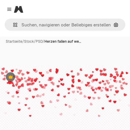
Magnific
Close menu
Nach B
Startseite
/
Stock
/
PSD
/
Herzen fallen auf we…
Premium