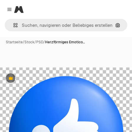
Magnific
Close menu
Nach B
Startseite
/
Stock
/
PSD
/
Herzförmiges Emotico…
Premium