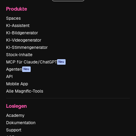
Produkte
Spaces
KI-Assistent
KI-Bildgenerator
KI-Videogenerator
KI-Stimmengenerator
Stock-Inhalte
MCP für Claude/ChatGPT
Neu
Agenten
Neu
API
Mobile App
Alle Magnific-Tools
Loslegen
Academy
Dokumentation
Support