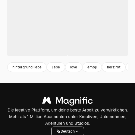
hintergrund liebe
liebe
love
emoji
herz rot
he
Die kreative Plattform, um deine beste Arbeit zu verwirklichen.
Mehr als 1 Million Abonnenten unter Kreativen, Unternehmen,
Agenturen und Studios.
Deutsch