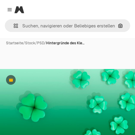
Magnific
Close menu
Nach B
Startseite
/
Stock
/
PSD
/
Hintergründe des Kle…
Premium