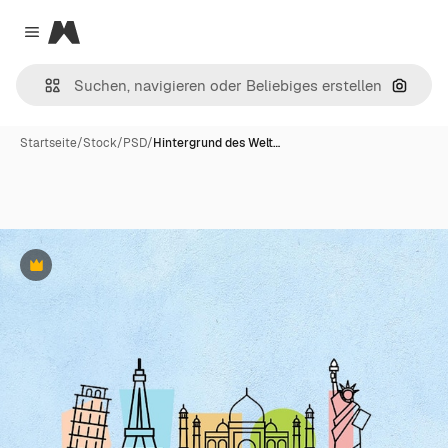
Magnific
Close menu
Nach B
Startseite
/
Stock
/
PSD
/
Hintergrund des Welt…
Premium