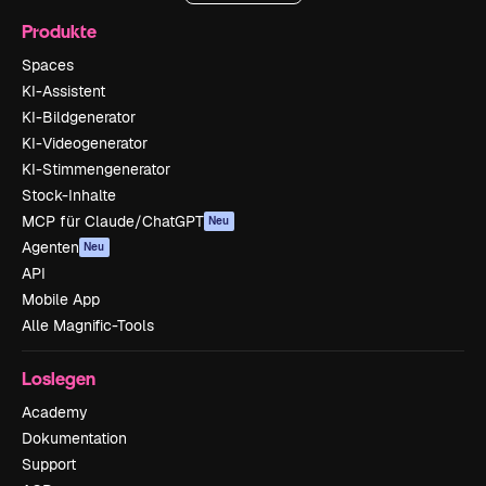
Produkte
Spaces
KI-Assistent
KI-Bildgenerator
KI-Videogenerator
KI-Stimmengenerator
Stock-Inhalte
MCP für Claude/ChatGPT
Neu
Agenten
Neu
API
Mobile App
Alle Magnific-Tools
Loslegen
Academy
Dokumentation
Support