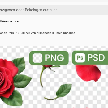
flösende rote …
Hochauflösende rote Rosen PNG PSD-Bilder von blühenden Blumen Knospen und Blütenblättern für Designprojekte Grafische Ressourcen Botanische Illustrationen Naturen Schönheit