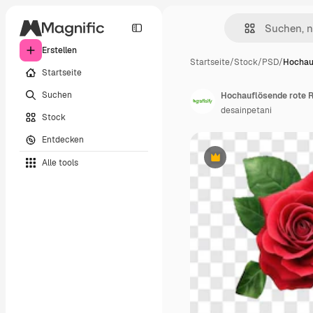
Erstellen
Startseite
/
Stock
/
PSD
/
Hochau
Startseite
Suchen
desainpetani
Stock
Entdecken
Alle tools
Premium