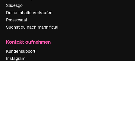
Slidesgo
Deine Inhalte verkaufen
Pressesaal
Suchst du nach magnific.ai
Kontakt aufnehmen
Kundensupport
Instagram
YouTube
LinkedIn
TikTok
Discord
X
Reddit
Copyright © 2010-
2026
Freepik Company S.L.U.
Alle Rechte vorbehalten
.