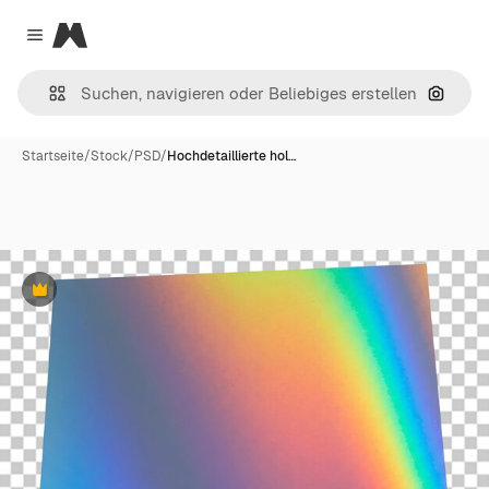
Magnific
Close menu
Nach B
Startseite
/
Stock
/
PSD
/
Hochdetaillierte hol…
Premium