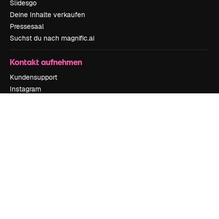
Slidesgo
Deine Inhalte verkaufen
Pressesaal
Suchst du nach magnific.ai
Kontakt aufnehmen
Kundensupport
Instagram
YouTube
LinkedIn
TikTok
Discord
X
Reddit
Copyright © 2010-
2026
Freepik Company S.L.U.
Alle Rechte vorbehalten
.