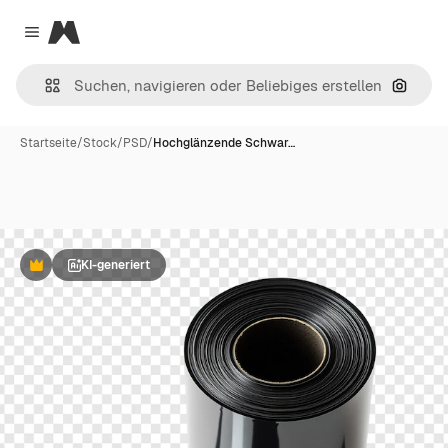
Magnific
Close menu
Nach B
Startseite
/
Stock
/
PSD
/
Hochglänzende Schwar…
KI-generiert
Premium