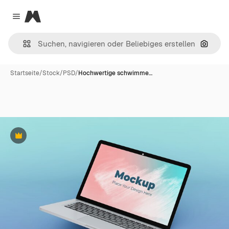
Magnific
Close menu
Nach B
Startseite
/
Stock
/
PSD
/
Hochwertige schwimme…
Premium