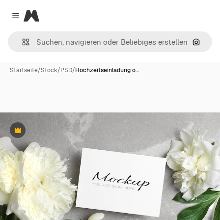
Magnific
Close menu
Nach B
Startseite
/
Stock
/
PSD
/
Hochzeitseinladung o…
Premium