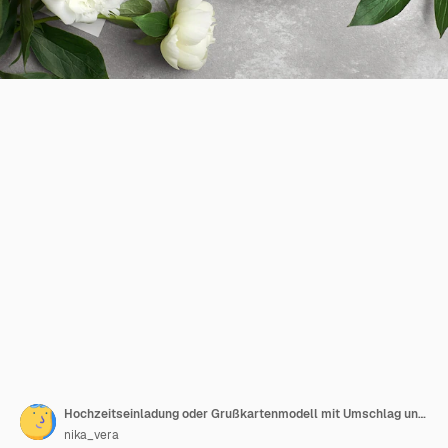
Hochzeitseinladung oder Grußkartenmodell mit Umschlag und weißen Pfingstrosenblüten auf Grau
nika_vera