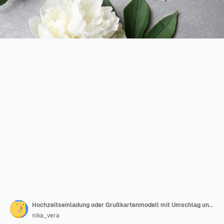
Hochzeitseinladung oder Grußkartenmodell mit Umschlag und weißen Pfingstrosenblüten auf Grau
nika_vera