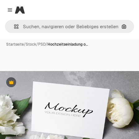
Magnific
Close menu
Nach B
Startseite
/
Stock
/
PSD
/
Hochzeitseinladung o…
Premium