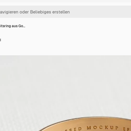
tsring aus Go…
d