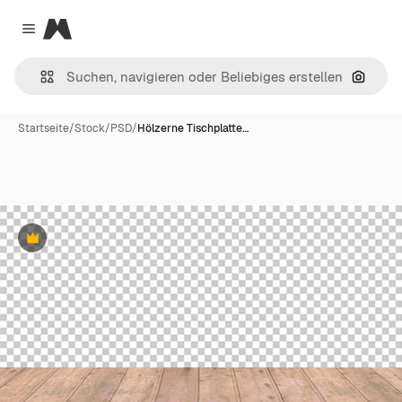
Magnific
Close menu
Nach B
Startseite
/
Stock
/
PSD
/
Hölzerne Tischplatte…
Premium