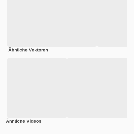
Ähnliche Vektoren
Ähnliche Videos
Premium
Premium
Premium
Premium