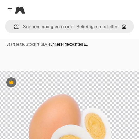
Magnific
Close menu
Nach B
Startseite
/
Stock
/
PSD
/
Hühnerei gekochtes E…
Premium