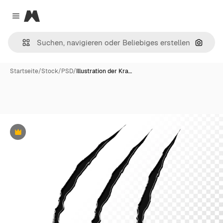
Magnific
Close menu
Nach B
Startseite
/
Stock
/
PSD
/
Illustration der Kra…
Premium