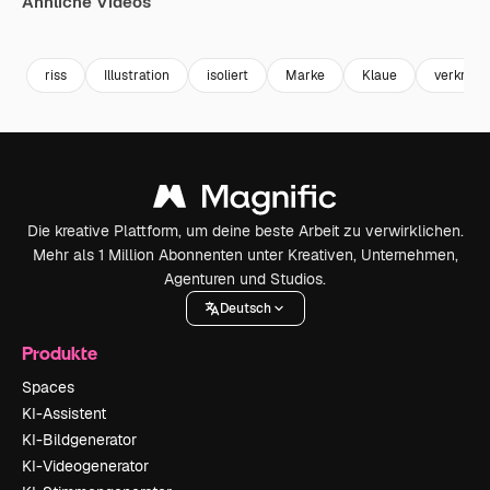
Ähnliche Videos
Premium
Premium
Premium
Premium
riss
Illustration
isoliert
Marke
Klaue
verkratzt
Die kreative Plattform, um deine beste Arbeit zu verwirklichen.
Mehr als 1 Million Abonnenten unter Kreativen, Unternehmen,
Agenturen und Studios.
Deutsch
Produkte
Spaces
KI-Assistent
KI-Bildgenerator
KI-Videogenerator