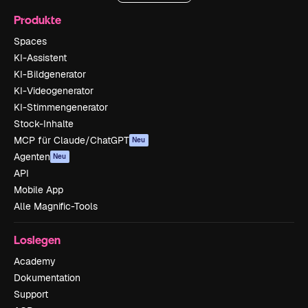
Produkte
Spaces
KI-Assistent
KI-Bildgenerator
KI-Videogenerator
KI-Stimmengenerator
Stock-Inhalte
MCP für Claude/ChatGPT
Neu
Agenten
Neu
API
Mobile App
Alle Magnific-Tools
Loslegen
Academy
Dokumentation
Support