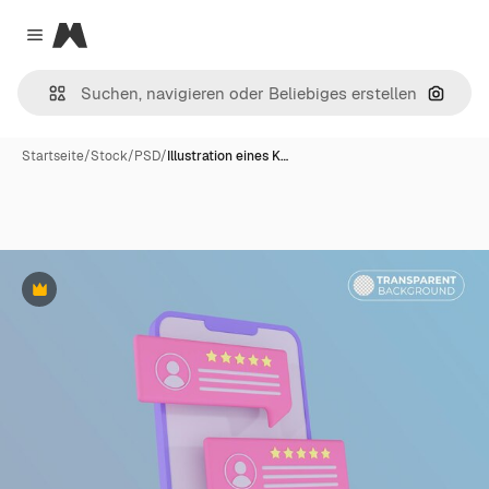
Magnific
Close menu
Nach B
Startseite
/
Stock
/
PSD
/
Illustration eines K…
Premium