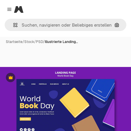
Magnific
Close menu
Nach B
Startseite
/
Stock
/
PSD
/
Illustrierte Landing…
Premium