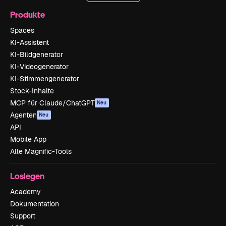
Produkte
Spaces
KI-Assistent
KI-Bildgenerator
KI-Videogenerator
KI-Stimmengenerator
Stock-Inhalte
MCP für Claude/ChatGPT
Neu
Agenten
Neu
API
Mobile App
Alle Magnific-Tools
Loslegen
Academy
Dokumentation
Support