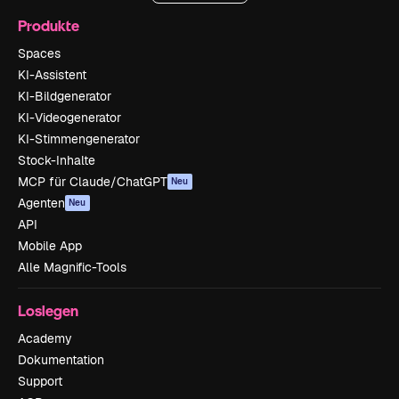
Produkte
Spaces
KI-Assistent
KI-Bildgenerator
KI-Videogenerator
KI-Stimmengenerator
Stock-Inhalte
MCP für Claude/ChatGPT
Neu
Agenten
Neu
API
Mobile App
Alle Magnific-Tools
Loslegen
Academy
Dokumentation
Support