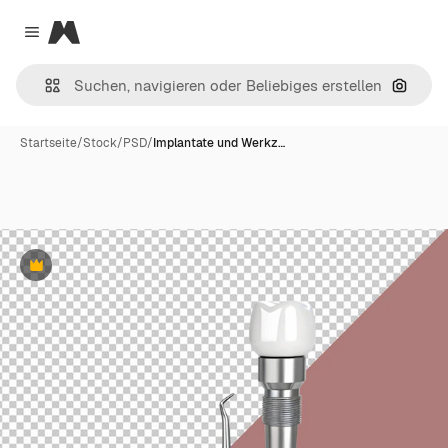
Magnific
Close menu
Nach B
Startseite
/
Stock
/
PSD
/
Implantate und Werkz…
Premium