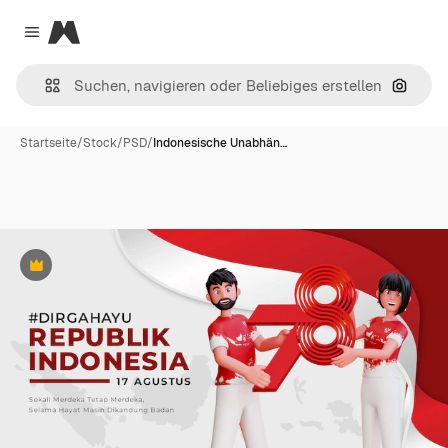
Magnific
Close menu
Nach B
Startseite
/
Stock
/
PSD
/
Indonesische Unabhän…
Premium